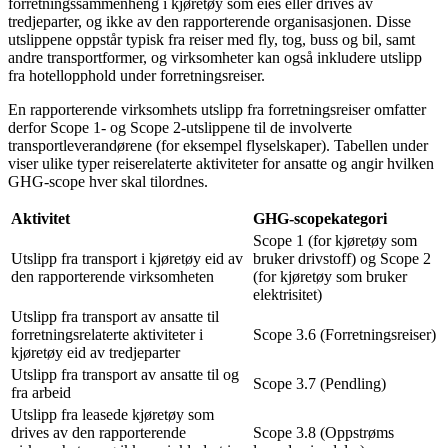
forretningssammenheng i kjøretøy som eies eller drives av
tredjeparter, og ikke av den rapporterende organisasjonen. Disse
utslippene oppstår typisk fra reiser med fly, tog, buss og bil, samt
andre transportformer, og virksomheter kan også inkludere utslipp
fra hotellopphold under forretningsreiser.
En rapporterende virksomhets utslipp fra forretningsreiser omfatter
derfor Scope 1- og Scope 2-utslippene til de involverte
transportleverandørene (for eksempel flyselskaper). Tabellen under
viser ulike typer reiserelaterte aktiviteter for ansatte og angir hvilken
GHG-scope hver skal tilordnes.
Aktivitet
GHG-scopekategori
Scope 1 (for kjøretøy som
Utslipp fra transport i kjøretøy eid av
bruker drivstoff) og Scope 2
den rapporterende virksomheten
(for kjøretøy som bruker
elektrisitet)
Utslipp fra transport av ansatte til
forretningsrelaterte aktiviteter i
Scope 3.6 (Forretningsreiser)
kjøretøy eid av tredjeparter
Utslipp fra transport av ansatte til og
Scope 3.7 (Pendling)
fra arbeid
Utslipp fra leasede kjøretøy som
drives av den rapporterende
Scope 3.8 (Oppstrøms