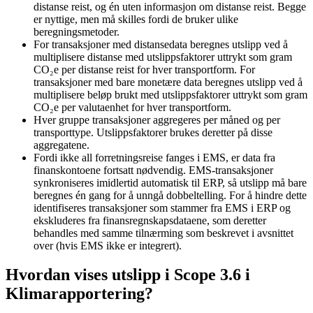
distanse reist, og én uten informasjon om distanse reist. Begge
er nyttige, men må skilles fordi de bruker ulike
beregningsmetoder.
For transaksjoner med distansedata beregnes utslipp ved å
multiplisere distanse med utslippsfaktorer uttrykt som gram
CO₂e per distanse reist for hver transportform. For
transaksjoner med bare monetære data beregnes utslipp ved å
multiplisere beløp brukt med utslippsfaktorer uttrykt som gram
CO₂e per valutaenhet for hver transportform.
Hver gruppe transaksjoner aggregeres per måned og per
transporttype. Utslippsfaktorer brukes deretter på disse
aggregatene.
Fordi ikke all forretningsreise fanges i EMS, er data fra
finanskontoene fortsatt nødvendig. EMS-transaksjoner
synkroniseres imidlertid automatisk til ERP, så utslipp må bare
beregnes én gang for å unngå dobbeltelling. For å hindre dette
identifiseres transaksjoner som stammer fra EMS i ERP og
ekskluderes fra finansregnskapsdataene, som deretter
behandles med samme tilnærming som beskrevet i avsnittet
over (hvis EMS ikke er integrert).
Hvordan vises utslipp i Scope 3.6 i
Klimarapportering?