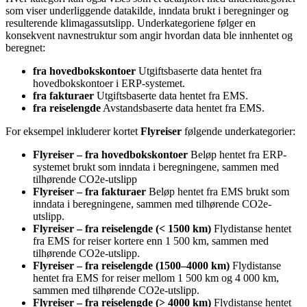
som viser underliggende datakilde, inndata brukt i beregninger og
resulterende klimagassutslipp. Underkategoriene følger en
konsekvent navnestruktur som angir hvordan data ble innhentet og
beregnet:
fra hovedbokskontoer
Utgiftsbaserte data hentet fra
hovedbokskontoer i ERP-systemet.
fra fakturaer
Utgiftsbaserte data hentet fra EMS.
fra reiselengde
Avstandsbaserte data hentet fra EMS.
For eksempel inkluderer kortet
Flyreiser
følgende underkategorier:
Flyreiser – fra hovedbokskontoer
Beløp hentet fra ERP-
systemet brukt som inndata i beregningene, sammen med
tilhørende CO2e-utslipp
Flyreiser – fra fakturaer
Beløp hentet fra EMS brukt som
inndata i beregningene, sammen med tilhørende CO2e-
utslipp.
Flyreiser – fra reiselengde (< 1500 km)
Flydistanse hentet
fra EMS for reiser kortere enn 1 500 km, sammen med
tilhørende CO2e-utslipp.
Flyreiser – fra reiselengde (1500–4000 km)
Flydistanse
hentet fra EMS for reiser mellom 1 500 km og 4 000 km,
sammen med tilhørende CO2e-utslipp.
Flyreiser – fra reiselengde (> 4000 km)
Flydistanse hentet