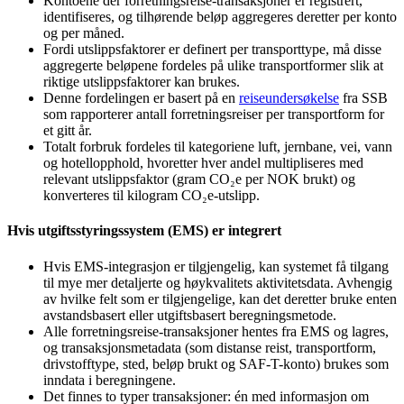
Kontoene der forretningsreise-transaksjoner er registrert,
identifiseres, og tilhørende beløp aggregeres deretter per konto
og per måned.
Fordi utslippsfaktorer er definert per transporttype, må disse
aggregerte beløpene fordeles på ulike transportformer slik at
riktige utslippsfaktorer kan brukes.
Denne fordelingen er basert på en
reiseundersøkelse
fra SSB
som rapporterer antall forretningsreiser per transportform for
et gitt år.
Totalt forbruk fordeles til kategoriene luft, jernbane, vei, vann
og hotellopphold, hvoretter hver andel multipliseres med
relevant utslippsfaktor (gram CO₂e per NOK brukt) og
konverteres til kilogram CO₂e-utslipp.
Hvis utgiftsstyringssystem (EMS) er integrert
Hvis EMS-integrasjon er tilgjengelig, kan systemet få tilgang
til mye mer detaljerte og høykvalitets aktivitetsdata. Avhengig
av hvilke felt som er tilgjengelige, kan det deretter bruke enten
avstandsbasert eller utgiftsbasert beregningsmetode.
Alle forretningsreise-transaksjoner hentes fra EMS og lagres,
og transaksjonsmetadata (som distanse reist, transportform,
drivstofftype, sted, beløp brukt og SAF-T-konto) brukes som
inndata i beregningene.
Det finnes to typer transaksjoner: én med informasjon om