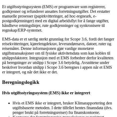
Et utgiftsstyringssystem (EMS) er programvare som registrerer,
godkjenner og refunderer ansattes forretningsutgifter. Det erstatter
manuelle prosesser (papirkvitteringer, ad hoc-regneark, e-
postgodkjenninger) med en digital arbeidsflyt for å fange utgifter,
håndheve retningslinjer, rute godkjenninger og synkronisere til
regnskap/ERP-systemet.
EMS-data er et særlig sterkt grunnlag for Scope 3.6, fordi det fanger
reisekvitteringer, kjørelengdekrav, leverandørnavn, datoer, ruter og
reisemåter. Denne informasjonen gjør vanlige monetære
utgiftstransaksjoner om til fysiske aktivitetsdata som kan kobles til
utslippsfaktorer. Integrasjon med et EMS forbedrer derfor kvaliteten
på beregninger av utslipp i Scope 3.6 betydelig. Avsnittene under
beskriver hvordan utslipp i Scope 3.6 beregnes i appen når et EMS
er integrert, og når det ikke er det.
Beregningslogikk
Hvis utgiftsstyringssystem (EMS) ikke er integrert
Hvis et EMS ikke er integrert, bruker Klimarapportering den
utgiftsbaserte metoden. I dette tilfellet hentes finansdata (dvs.
penger brukt på forretningsreiser) fra finanskontoene.