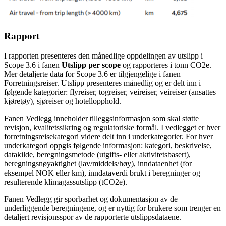
Rapport
I rapporten presenteres den månedlige oppdelingen av utslipp i
Scope 3.6 i fanen
Utslipp per scope
og rapporteres i tonn CO2e.
Mer detaljerte data for Scope 3.6 er tilgjengelige i fanen
Forretningsreiser. Utslipp presenteres månedlig og er delt inn i
følgende kategorier: flyreiser, togreiser, veireiser, veireiser (ansattes
kjøretøy), sjøreiser og hotellopphold.
Fanen Vedlegg inneholder tilleggsinformasjon som skal støtte
revisjon, kvalitetssikring og regulatoriske formål. I vedlegget er hver
forretningsreisekategori videre delt inn i underkategorier. For hver
underkategori oppgis følgende informasjon: kategori, beskrivelse,
datakilde, beregningsmetode (utgifts- eller aktivitetsbasert),
beregningsnøyaktighet (lav/middels/høy), inndataenhet (for
eksempel NOK eller km), inndataverdi brukt i beregninger og
resulterende klimagassutslipp (tCO2e).
Fanen Vedlegg gir sporbarhet og dokumentasjon av de
underliggende beregningene, og er nyttig for brukere som trenger en
detaljert revisjonsspor av de rapporterte utslippsdataene.