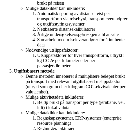
brukt på reisen
Mulige datakilder kan inkludere:
Automatisk sporing av distanse reist per
transportform via reisebyrå, transportleverandører
og utgiftsstyringssystemer
Nettbaserte distansekalkulatorer
Årlige undersøkelser/spørreskjema til ansatte
Samarbeid med reiseleverandører for å innhente
data
Nødvendige utslippsfaktorer:
Utslippsfaktorer for hver transportform, uttrykt i
kg CO2e per kilometer eller per
passasjerkilometer
Utgiftsbasert metode
Denne metoden innebærer å multiplisere beløpet brukt
på transport med relevant utgiftsbasert utslippsfaktor
(uttrykt som gram eller kilogram CO2-ekvivalenter per
valutaenhet).
Mulige aktivitetsdata inkluderer:
Beløp brukt på transport per type (jernbane, vei,
luft) i lokal valuta
Mulige datakilder kan inkludere:
Regnskapssystemer, ERP-systemer (enterprise
resource planning)
Regninger, fakturaer