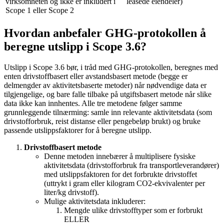
virksomheten og ikke er inkludert i
leasede eiendeler)
Scope 1 eller Scope 2
Hvordan anbefaler GHG-protokollen å
beregne utslipp i Scope 3.6?
Utslipp i Scope 3.6 bør, i tråd med GHG-protokollen, beregnes med
enten drivstoffbasert eller avstandsbasert metode (begge er
delmengder av aktivitetsbaserte metoder) når nødvendige data er
tilgjengelige, og bare falle tilbake på utgiftsbasert metode når slike
data ikke kan innhentes. Alle tre metodene følger samme
grunnleggende tilnærming: samle inn relevante aktivitetsdata (som
drivstofforbruk, reist distanse eller pengebeløp brukt) og bruke
passende utslippsfaktorer for å beregne utslipp.
Drivstoffbasert metode
Denne metoden innebærer å multiplisere fysiske
aktivitetsdata (drivstofforbruk fra transportleverandører)
med utslippsfaktoren for det forbrukte drivstoffet
(uttrykt i gram eller kilogram CO2-ekvivalenter per
liter/kg drivstoff).
Mulige aktivitetsdata inkluderer:
Mengde ulike drivstofftyper som er forbrukt
ELLER