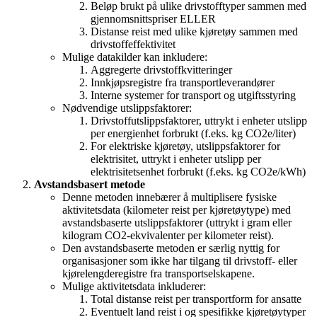
Beløp brukt på ulike drivstofftyper sammen med
gjennomsnittspriser ELLER
Distanse reist med ulike kjøretøy sammen med
drivstoffeffektivitet
Mulige datakilder kan inkludere:
Aggregerte drivstoffkvitteringer
Innkjøpsregistre fra transportleverandører
Interne systemer for transport og utgiftsstyring
Nødvendige utslippsfaktorer:
Drivstoffutslippsfaktorer, uttrykt i enheter utslipp
per energienhet forbrukt (f.eks. kg CO2e/liter)
For elektriske kjøretøy, utslippsfaktorer for
elektrisitet, uttrykt i enheter utslipp per
elektrisitetsenhet forbrukt (f.eks. kg CO2e/kWh)
Avstandsbasert metode
Denne metoden innebærer å multiplisere fysiske
aktivitetsdata (kilometer reist per kjøretøytype) med
avstandsbaserte utslippsfaktorer (uttrykt i gram eller
kilogram CO2-ekvivalenter per kilometer reist).
Den avstandsbaserte metoden er særlig nyttig for
organisasjoner som ikke har tilgang til drivstoff- eller
kjørelengderegistre fra transportselskapene.
Mulige aktivitetsdata inkluderer:
Total distanse reist per transportform for ansatte
Eventuelt land reist i og spesifikke kjøretøytyper