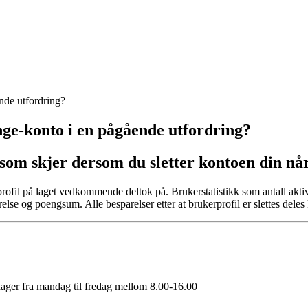
nde utfordring?
nge-konto i en pågående utfordring?
 som skjer dersom du sletter kontoen din nå
profil på laget vedkommende deltok på. Brukerstatistikk som antall ak
arelse og poengsum. Alle besparelser etter at brukerprofil er slettes dele
sdager fra mandag til fredag mellom 8.00-16.00