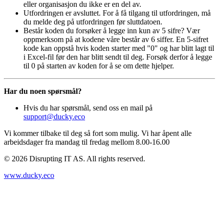
eller organisasjon du ikke er en del av.
Utfordringen er avsluttet. For å få tilgang til utfordringen, må
du melde deg på utfordringen før sluttdatoen.
Består koden du forsøker å legge inn kun av 5 sifre? Vær
oppmerksom på at kodene våre består av 6 siffer. En 5-sifret
kode kan oppstå hvis koden starter med "0" og har blitt lagt til
i Excel-fil før den har blitt sendt til deg. Forsøk derfor å legge
til 0 på starten av koden for å se om dette hjelper.
Har du noen spørsmål?
Hvis du har spørsmål, send oss en mail på
support@ducky.eco
Vi kommer tilbake til deg så fort som mulig. Vi har åpent alle
arbeidsdager fra mandag til fredag mellom 8.00-16.00
©
2026
Disrupting IT AS. All rights reserved.
www.ducky.eco