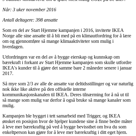
Når: 3 uker november 2016
Antall deltagere: 398 ansatte
Som en del av Start Hjemme kampanjen i 2016, inviterte IKEA
Norge alle sine ansatte til å bli med på en klimautfordring for å lære
om og gjennomføre så mange klimaaktiviteter som mulig i
hverdagen.
Utfordringen var en del av å bygge eierskap og kunnskap om
bærekraft i forkant av Start Hjemme kampanjen som skulle utfordre
IKEA's kunder til å gjøre det samme bare 2 måneder senere i januar
2017.
Så mye som 2/3 av alle de ansatte var deltidsstillinger og var naturlig
nok ikke like aktive på den offisielle interne
kommunikasjonskanalen til IKEA. Deres tilnærming for å nå ut til
så mange som mulig var derfor å også bruke så mange kanaler som
mulig.
Kampanjen ble bygget i tett samarbeid med Trigger, og IKEA
ønsket en posisjon hvor de hjelper kundene sine å finne bedre måter
å leve mer bærekraftig på ved å bygge bevissthet om hva du som
enkeltperson kan gjøre for å leve mer bærekraftig i ditt eget hjem.