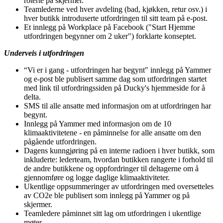
roterte på skjermer.
Teamlederne ved hver avdeling (bad, kjøkken, retur osv.) i
hver butikk introduserte utfordringen til sitt team på e-post.
Et innlegg på Workplace på Facebook ("Start Hjemme
utfordringen begynner om 2 uker") forklarte konseptet.
Underveis i utfordringen
“Vi er i gang - utfordringen har begynt" innlegg på Yammer
og e-post ble publisert samme dag som utfordringen startet
med link til utfordringssiden på Ducky's hjemmeside for å
delta.
SMS til alle ansatte med informasjon om at utfordringen har
begynt.
Innlegg på Yammer med informasjon om de 10
klimaaktivitetene - en påminnelse for alle ansatte om den
pågående utfordringen.
Dagens kunngjøring på en interne radioen i hver butikk, som
inkluderte: lederteam, hvordan butikken rangerte i forhold til
de andre butikkene og oppfordringer til deltagerne om å
gjennomføre og logge daglige klimaaktiviteter.
Ukentlige oppsummeringer av utfordringen med oversetteles
av CO2e ble publisert som innlegg på Yammer og på
skjermer.
Teamledere påminnet sitt lag om utfordringen i ukentlige
møter.