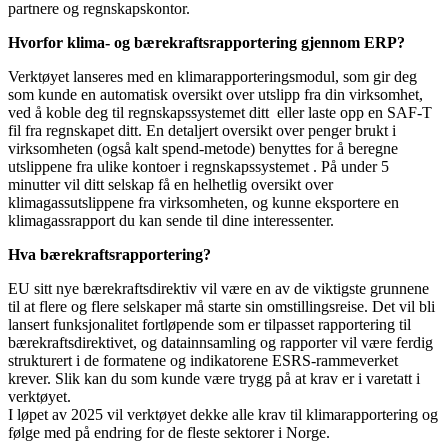
partnere og regnskapskontor.
Hvorfor klima- og bærekraftsrapportering gjennom ERP?
Verktøyet lanseres med en klimarapporteringsmodul, som gir deg
som kunde en automatisk oversikt over utslipp fra din virksomhet,
ved å koble deg til regnskapssystemet ditt eller laste opp en SAF-T
fil fra regnskapet ditt. En detaljert oversikt over penger brukt i
virksomheten (også kalt spend-metode) benyttes for å beregne
utslippene fra ulike kontoer i regnskapssystemet . På under 5
minutter vil ditt selskap få en helhetlig oversikt over
klimagassutslippene fra virksomheten, og kunne eksportere en
klimagassrapport du kan sende til dine interessenter.
Hva bærekraftsrapportering?
EU sitt nye bærekraftsdirektiv vil være en av de viktigste grunnene
til at flere og flere selskaper må starte sin omstillingsreise. Det vil bli
lansert funksjonalitet fortløpende som er tilpasset rapportering til
bærekraftsdirektivet, og datainnsamling og rapporter vil være ferdig
strukturert i de formatene og indikatorene ESRS-rammeverket
krever. Slik kan du som kunde være trygg på at krav er i varetatt i
verktøyet.
I løpet av 2025 vil verktøyet dekke alle krav til klimarapportering og
følge med på endring for de fleste sektorer i Norge.